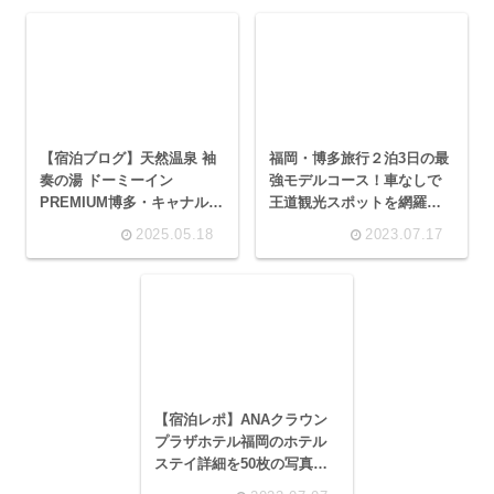
【宿泊ブログ】天然温泉 袖
福岡・博多旅行２泊3日の最
奏の湯 ドーミーイン
強モデルコース！車なしで
PREMIUM博多・キャナルシ
王道観光スポットを網羅〜
ティ前のクチコミ！約50枚
女子旅や１人旅にもオスス
2025.05.18
2023.07.17
の写真で詳細レビュー
メ
【宿泊レポ】ANAクラウン
プラザホテル福岡のホテル
ステイ詳細を50枚の写真で
徹底解説！博多駅至近で利