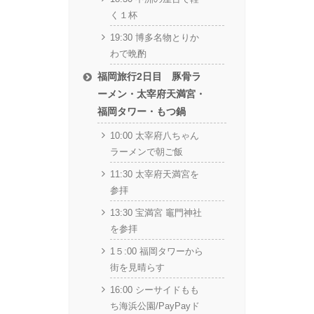
く１杯
19:30 博多名物とりか
わで晩酌
福岡旅行2日目 豚骨ラ
ーメン・太宰府天満宮・
福岡タワー・もつ鍋
10:00 太宰府八ちゃん
ラーメンで朝ご飯
11:30 太宰府天満宮を
参拝
13:30 宝満宮 竈門神社
を参拝
1５:00 福岡タワーから
街を見晴らす
16:00 シーサイドもも
ち海浜公園/PayPayド