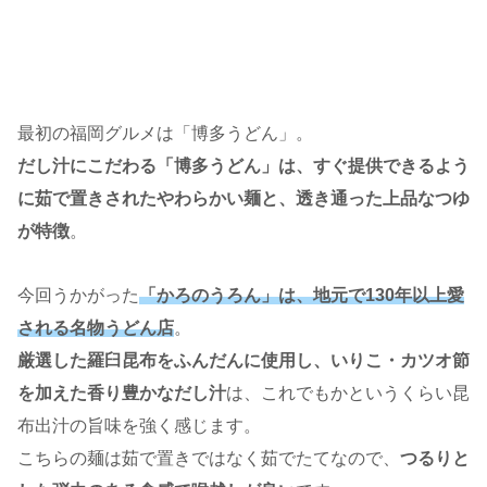
最初の福岡グルメは「博多うどん」。
だし汁にこだわる「博多うどん」は、すぐ提供できるよう
に茹で置きされたやわらかい麺と、透き通った上品なつゆ
が特徴
。
今回うかがった
「かろのうろん」は、地元で130年以上愛
される名物うどん店
。
厳選した羅臼昆布をふんだんに使用し、いりこ・カツオ節
を加えた香り豊かなだし汁
は、これでもかというくらい昆
布出汁の旨味を強く感じます。
こちらの麺は茹で置きではなく茹でたてなので、
つるりと