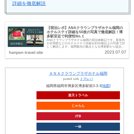
詳細を徹底解説
【宿泊レポ】ANAクラウンプラザホテル福岡の
ホテルステイ詳細を50枚の写真で徹底解説！博
多駅至近で利便性No.１
ANAクラウンプラザホテル福岡の宿泊体験記です。客室内
や共用部などのホテルステイ詳細を約50枚以上の写真で詳
しく解説します。福岡観光の拠点となる博多駅から徒歩圏
のホテルは、観光にもビジネスにも非常に便利で、スタッ
2023.07.07
hanpen-travel.site
フの対応もすばらしく、価格とのバランスも良いホテルな
のでぜひチェックしてください。
ＡＮＡクラウンプラザホテル福岡
posted with
トマレバ
福岡県福岡市博多区博多駅前3-3-3
[地図]
楽天トラベル
じゃらん
JTB
一休