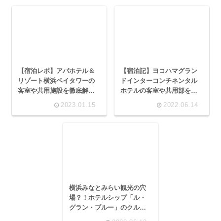
【宿泊レポ】アパホテル＆
【宿泊記】ヨコハマグラン
リゾート横浜ベイタワーの
ドインターコンチネンタル
客室や共用施設を徹底解
ホテルの客室や共用部を約
説！みなとみらいを一望す
50枚の写真と共にレビュー
2023.01.15
2022.06.14
る眺望と立地の良さが魅力
します
横浜みなとみらい観光の穴
場？！ホテルシップ「ル・
グラン・ブルー」のクルー
ズ体験