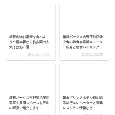
箱根パークス吉野宿泊記②
箱根名物お蕎麦を食べよ
夕食の和食会席膳全メニュ
う〜湯本駅から徒歩圏の人
ー紹介と朝食バイキング
気そば処３選！
2022.03.13
2022.02.26
箱根パークス吉野宿泊記①
鎌倉プリンスホテル宿泊記
客室や共用スペースを沢山
②斜行エレベーターと近隣
の写真で紹介します
レストラン情報など