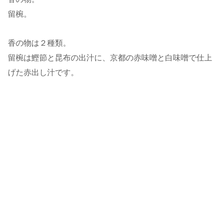
留椀。
香の物は２種類。
留椀は鰹節と昆布の出汁に、京都の赤味噌と白味噌で仕上
げた赤出し汁です。