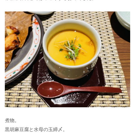
煮物。
黒胡麻豆腐と水母の玉締〆。