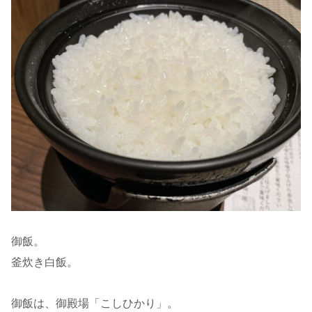
御飯。
釜炊き白飯。
御飯は、御殿場「こしひかり」。