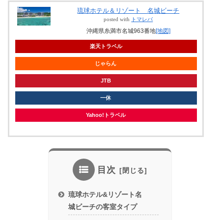
琉球ホテル＆リゾート 名城ビーチ
posted with
トマレバ
沖縄県糸満市名城963番地
[地図]
楽天トラベル
じゃらん
JTB
一休
Yahoo!トラベル
目次
琉球ホテル&リゾート名
城ビーチの客室タイプ