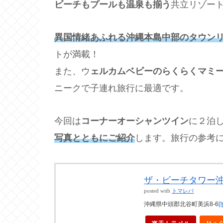
ビーチもプールも温泉も揃う
共立リゾー
異国情緒あふれる沖縄本島中部のタウン
トが満載！
また、ウ
ェルカムベビーのらくらくマミ
ニークで子連れ旅行に最適です。
今回は
コーナーオーシャンツイン
に２泊
写真とともにご紹介
します。旅行の参考
ザ・ビーチタワー
posted with
トマレバ
沖縄県中頭郡北谷町美浜8-6
[