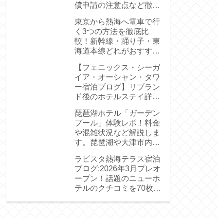
償申請の注意点など徹底
解説
東京から熱海へ電車で行
く3つの方法を徹底比
較！新幹線・踊り子・東
海道本線どれがおすす
め？
【フェニックス・シーガ
イア・オーシャン・タワ
ー宿泊ブログ】リブラン
ド後のホテルステイ詳細
を70枚の写真で徹底解説
琵琶湖ホテル「ガーデン
プール」体験レポ！料金
や混雑状況など解説しま
す。琵琶湖や大津市内を
一望できるプール
ラビスタ熱海テラス宿泊
ブログ:2026年3月プレオ
ープン！話題のニューホ
テルのクチコミを70枚の
写真で徹底レポートしま
す