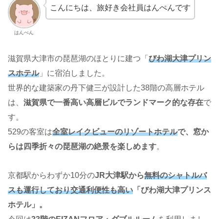
こんにちは、旅好き会社員はんぺんです
はんぺん
滋賀県大津市の琵琶湖のほとりに建つ「
びわ湖大津プリン
スホテル
」に宿泊しました。
世界的な建築家の丹下健三が設計した38階の高層ホテル
は、
滋賀県で一番高い高層ビルでランドマーク的な存在
で
す。
529の客室は
全室レイクビューのリゾートホテル
で、窓か
らは四季折々の琵琶湖の絶景を楽しめます
。
京都駅からわずか10分の
JR大津駅から
無料のシャトルバ
スも運行しており
交通
利便性も高い
「びわ湖大津プリンス
ホテル」。