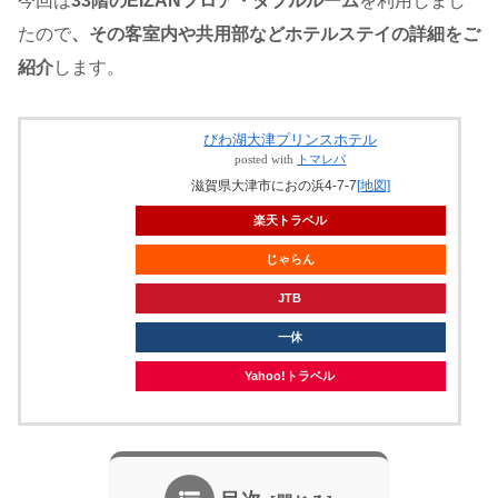
今回は
33階のEIZANフロア・ダブルルーム
を利用しまし
たので
、その客室内や共用部などホテルステイの詳細をご
紹介
します。
びわ湖大津プリンスホテル
posted with
トマレバ
滋賀県大津市におの浜4-7-7
[地図]
楽天トラベル
じゃらん
JTB
一休
Yahoo!トラベル